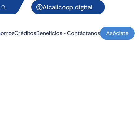
Alcalicoop digital
orros
Créditos
Beneficios
Contáctanos
Asóciate